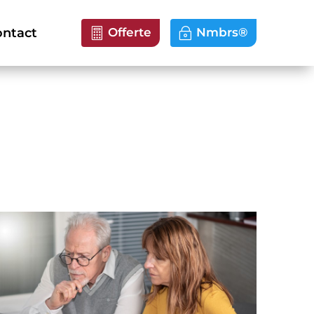
ntact
Offerte
Nmbrs®