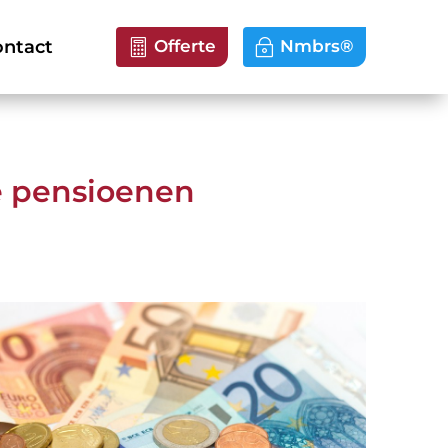
ntact
Offerte
Nmbrs®
e pensioenen