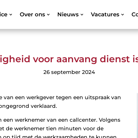
ice
Over ons
Nieuws
Vacatures
Co
gheid voor aanvang dienst i
26 september 2024
e van een werkgever tegen een uitspraak van
ongegrond verklaard.
n een werknemer van een callcenter. Volgens
et de werknemer tien minuten voor de
om op tijd met de werkzaamheden te kunnen