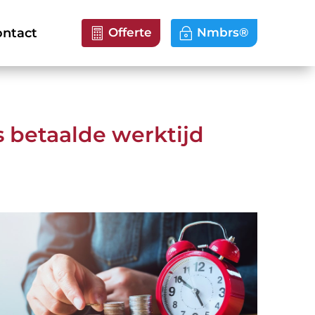
ntact
Offerte
Nmbrs®
s betaalde werktijd