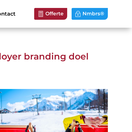
ntact
Offerte
Nmbrs®
loyer branding doel