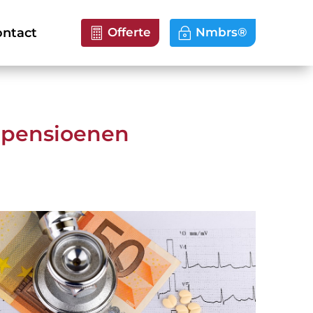
ntact
Offerte
Nmbrs®
 pensioenen