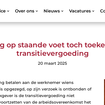
ice
Over ons
Nieuws
Vacatures
Co
g op staande voet toch toek
transitievergoeding
20 maart 2025
ing betalen aan de werknemer wiens
s opgezegd, op zijn verzoek is ontbonden of
erkgever is de transitievergoeding niet
 voortzetten van de arbeidsovereenkomst het