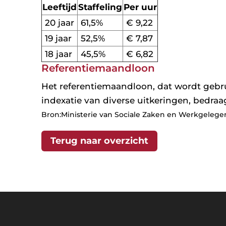
Leeftijd
Staffeling
Per uur
20 jaar
61,5%
€ 9,22
19 jaar
52,5%
€ 7,87
18 jaar
45,5%
€ 6,82
Referentiemaandloon
Het referentiemaandloon, dat wordt gebru
indexatie van diverse uitkeringen, bedraag
Bron:Ministerie van Sociale Zaken en Werkgelegen
Terug naar overzicht