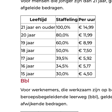
Voor mensen die jonger zijn dan 21 jaar,
afgeleide bedragen.
Leeftijd
Staffeling
Per uur
21 jaar en ouder
100,0%
€ 14,99
20 jaar
80,0%
€ 11,99
19 jaar
60,0%
€ 8,99
18 jaar
50,0%
€ 7,50
17 jaar
39,5%
€ 5,92
16 jaar
34,5%
€ 5,17
15 jaar
30,0%
€ 4,50
Bbl
Voor werknemers, die werkzaam zijn op b
beroepsbegeleidende leerweg (bbl), gelden 
afwijkende bedragen.