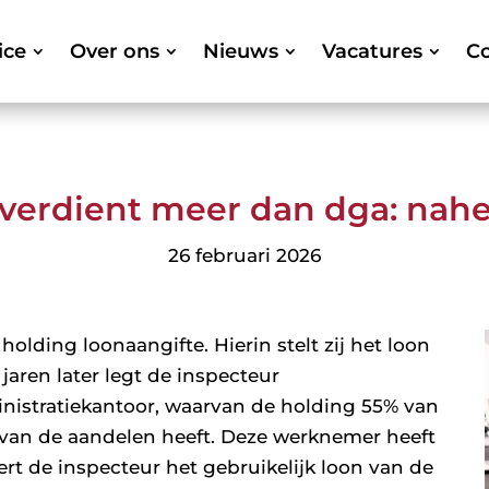
ice
Over ons
Nieuws
Vacatures
Co
erdient meer dan dga: nahef
26 februari 2026
holding loonaangifte. Hierin stelt zij het loon
jaren later legt de inspecteur
nistratiekantoor, waarvan de holding 55% van
 van de aandelen heeft. Deze werknemer heeft
t de inspecteur het gebruikelijk loon van de