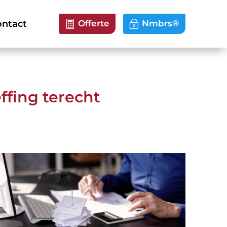
ntact
Offerte
Nmbrs®
fing terecht