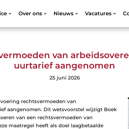
ice
Over ons
Nieuws
Vacatures
Co
svermoeden van arbeidsovere
uurtarief aangenomen
25 juni 2026
invoering rechtsvermoeden van
ief aangenomen. Dit wetsvoorstel wijzigt Boek
nvoeren van een rechtsvermoeden van
eze maatregel heeft als doel laagbetaalde